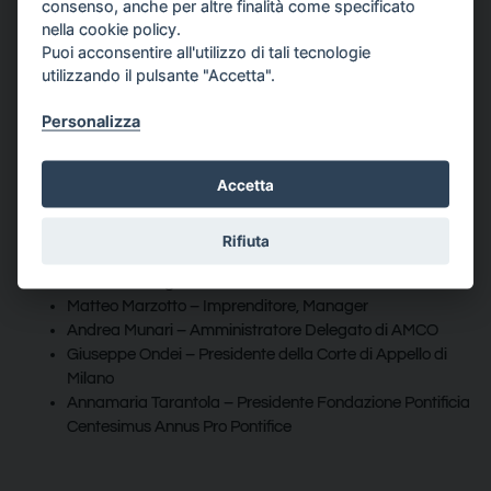
consenso, anche per altre finalità come specificato
Magda Bianco – Responsabile Dipartimento Tutela della
nella cookie policy.
clientela e educazione finanziaria – Banca d’Italia
Puoi acconsentire all'utilizzo di tali tecnologie
Eurosistema
utilizzando il pulsante "Accetta".
Paolo Biscari – Professore Ordinario di Fisica
Matematica, Politecnico di Milano e delegato del Rettore
Personalizza
allo Sviluppo dei Talenti
Giampio Bracchi – Presidente Emerito ProSpera
Accetta
Francesco Caio – Presidente Caio Digital Partners,
Imprenditore, Manager
Chiara Frigerio - Professore Associato di Organizzazione
Rifiuta
Aziendale presso l'Università Cattolica del Sacro Cuore
di Milano e Segretario Generale Cetif
Matteo Marzotto – Imprenditore, Manager
Andrea Munari – Amministratore Delegato di AMCO
Giuseppe Ondei – Presidente della Corte di Appello di
Milano
Annamaria Tarantola – Presidente Fondazione Pontificia
Centesimus Annus Pro Pontifice