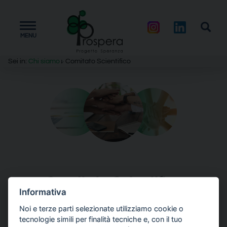
Toggle
MENU
navigation
Sei in:
Chi siamo
Comitato Scientifico
Comitato Scientifico
Informativa
Noi e terze parti selezionate utilizziamo cookie o
Elena Beccalli – Rettore dell'Università Cattolica del
tecnologie simili per finalità tecniche e, con il tuo
Sacro Cuore di Milano