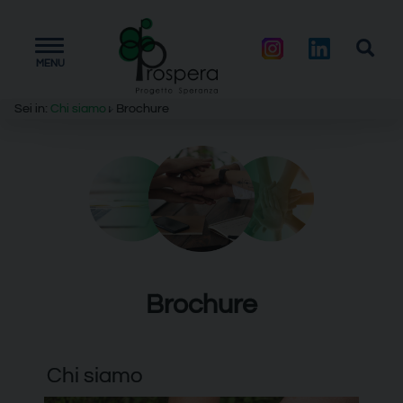
Toggle
MENU
navigation
Sei in:
Chi siamo
Brochure
Brochure
Chi siamo