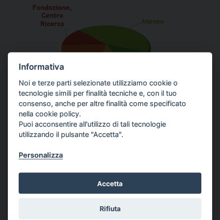
Informativa
Noi e terze parti selezionate utilizziamo cookie o
tecnologie simili per finalità tecniche e, con il tuo
consenso, anche per altre finalità come specificato
nella cookie policy.
Puoi acconsentire all'utilizzo di tali tecnologie
utilizzando il pulsante "Accetta".
Prospera ha siglato circa
100 accordi di partnership
: alcuni
hanno dato luogo a collaborazioni generiche (non
Personalizza
progettuali), gli altri (circa il 70%) si sono concretizzati in
progetti
specifici
.
Accetta
Due Enti hanno visto una collaborazione più stretta:
Rifiuta