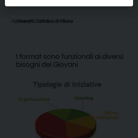
- il
Politecnico di Milano
- l’
Università Cattolica di Milano
I format sono funzionali ai diversi
bisogni dei Giovani